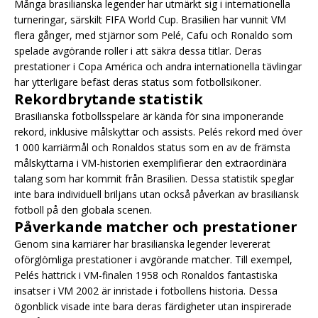
Många brasilianska legender har utmärkt sig i internationella
turneringar, särskilt FIFA World Cup. Brasilien har vunnit VM
flera gånger, med stjärnor som Pelé, Cafu och Ronaldo som
spelade avgörande roller i att säkra dessa titlar. Deras
prestationer i Copa América och andra internationella tävlingar
har ytterligare befäst deras status som fotbollsikoner.
Rekordbrytande statistik
Brasilianska fotbollsspelare är kända för sina imponerande
rekord, inklusive målskyttar och assists. Pelés rekord med över
1 000 karriärmål och Ronaldos status som en av de främsta
målskyttarna i VM-historien exemplifierar den extraordinära
talang som har kommit från Brasilien. Dessa statistik speglar
inte bara individuell briljans utan också påverkan av brasiliansk
fotboll på den globala scenen.
Påverkande matcher och prestationer
Genom sina karriärer har brasilianska legender levererat
oförglömliga prestationer i avgörande matcher. Till exempel,
Pelés hattrick i VM-finalen 1958 och Ronaldos fantastiska
insatser i VM 2002 är inristade i fotbollens historia. Dessa
ögonblick visade inte bara deras färdigheter utan inspirerade