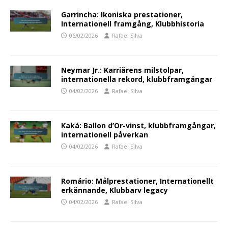
Garrincha: Ikoniska prestationer,
Internationell framgång, Klubbhistoria
06/02/2026
Rafael Silva
Neymar Jr.: Karriärens milstolpar,
internationella rekord, klubbframgångar
04/02/2026
Rafael Silva
Kaká: Ballon d’Or-vinst, klubbframgångar,
internationell påverkan
04/02/2026
Rafael Silva
Romário: Målprestationer, Internationellt
erkännande, Klubbarv legacy
04/02/2026
Rafael Silva