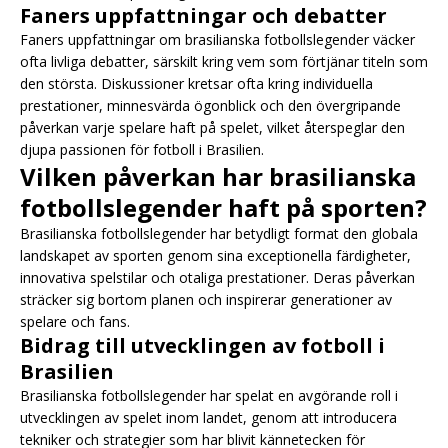
Faners uppfattningar och debatter
Faners uppfattningar om brasilianska fotbollslegender väcker
ofta livliga debatter, särskilt kring vem som förtjänar titeln som
den största. Diskussioner kretsar ofta kring individuella
prestationer, minnesvärda ögonblick och den övergripande
påverkan varje spelare haft på spelet, vilket återspeglar den
djupa passionen för fotboll i Brasilien.
Vilken påverkan har brasilianska
fotbollslegender haft på sporten?
Brasilianska fotbollslegender har betydligt format den globala
landskapet av sporten genom sina exceptionella färdigheter,
innovativa spelstilar och otaliga prestationer. Deras påverkan
sträcker sig bortom planen och inspirerar generationer av
spelare och fans.
Bidrag till utvecklingen av fotboll i
Brasilien
Brasilianska fotbollslegender har spelat en avgörande roll i
utvecklingen av spelet inom landet, genom att introducera
tekniker och strategier som har blivit kännetecken för