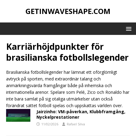
GETINWAVESHAPE.COM
Karriärhöjdpunkter för
brasilianska fotbollslegender
Brasilianska fotbollslegender har lämnat ett oförglömligt
avtryck på sporten, med extraordinär talang och
anmärkningsvärda framgångar både på inhemska och
internationella arenor. Spelare som Pelé, Zico och Ronaldo har
inte bara samlat på sig otaliga utmärkelser utan också
förändrat sättet fotboll spelas och uppskattas världen över.
Jairzinho: VM-påverkan, Klubbframgång,
Nyckelprestationer
11/02/2026
Rafael Silva