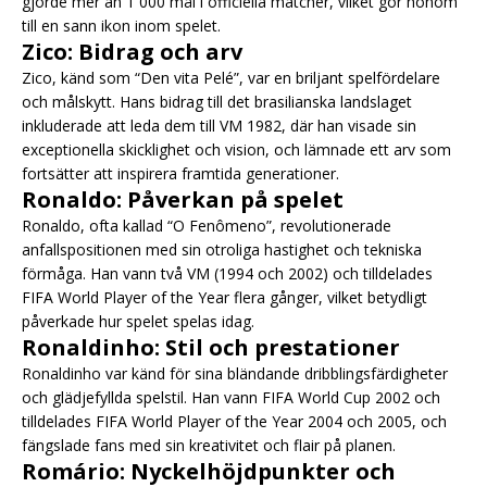
gjorde mer än 1 000 mål i officiella matcher, vilket gör honom
till en sann ikon inom spelet.
Zico: Bidrag och arv
Zico, känd som “Den vita Pelé”, var en briljant spelfördelare
och målskytt. Hans bidrag till det brasilianska landslaget
inkluderade att leda dem till VM 1982, där han visade sin
exceptionella skicklighet och vision, och lämnade ett arv som
fortsätter att inspirera framtida generationer.
Ronaldo: Påverkan på spelet
Ronaldo, ofta kallad “O Fenômeno”, revolutionerade
anfallspositionen med sin otroliga hastighet och tekniska
förmåga. Han vann två VM (1994 och 2002) och tilldelades
FIFA World Player of the Year flera gånger, vilket betydligt
påverkade hur spelet spelas idag.
Ronaldinho: Stil och prestationer
Ronaldinho var känd för sina bländande dribblingsfärdigheter
och glädjefyllda spelstil. Han vann FIFA World Cup 2002 och
tilldelades FIFA World Player of the Year 2004 och 2005, och
fängslade fans med sin kreativitet och flair på planen.
Romário: Nyckelhöjdpunkter och