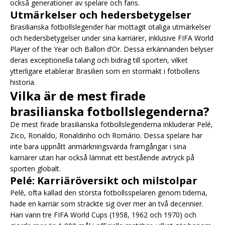
också generationer av spelare och fans.
Utmärkelser och hedersbetygelser
Brasilianska fotbollslegender har mottagit otaliga utmärkelser
och hedersbetygelser under sina karriärer, inklusive FIFA World
Player of the Year och Ballon d’Or. Dessa erkännanden belyser
deras exceptionella talang och bidrag till sporten, vilket
ytterligare etablerar Brasilien som en stormakt i fotbollens
historia.
Vilka är de mest firade
brasilianska fotbollslegenderna?
De mest firade brasilianska fotbollslegenderna inkluderar Pelé,
Zico, Ronaldo, Ronaldinho och Romário. Dessa spelare har
inte bara uppnått anmärkningsvärda framgångar i sina
karriärer utan har också lämnat ett bestående avtryck på
sporten globalt.
Pelé: Karriäröversikt och milstolpar
Pelé, ofta kallad den största fotbollsspelaren genom tiderna,
hade en karriär som sträckte sig över mer än två decennier.
Han vann tre FIFA World Cups (1958, 1962 och 1970) och