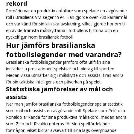
rekord
Romário var en produktiv anfallare som spelade en avgörande
roll i Brasiliens VM-seger 1994. Han gjorde över 700 karriärmål
och var känd för sin kliniska avslutning, vilket gjorde honom till
en av de främsta målskyttarna i fotbollens historia och en
nyckelfigur inom brasiliansk fotboll.
Hur jämförs brasilianska
fotbollslegender med varandra?
Brasilianska fotbollslegender jämförs ofta utifrån sina
individuella prestationer, spelstilar och bidrag till sporten.
Medan vissa utmärker sig i målskytte och assists, firas andra
för sin taktiska intelligens och påverkan på spelet.
Statistiska jämförelser av mål och
assists
När man jämför brasilianska fotbollslegender spelar statistik
som mål och assists en avgörande roll. Spelare som Pelé och
Ronaldo är kända för sina produktiva målrekord, medan andra
som Zico och Rivaldo noteras för sina spelfördelande
förmågor, vilket bidrar avsevärt till sina lags övergripande