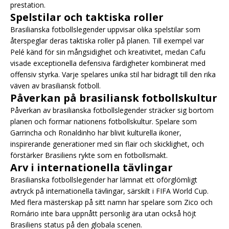
prestation.
Spelstilar och taktiska roller
Brasilianska fotbollslegender uppvisar olika spelstilar som
återspeglar deras taktiska roller på planen. Till exempel var
Pelé känd för sin mångsidighet och kreativitet, medan Cafu
visade exceptionella defensiva färdigheter kombinerat med
offensiv styrka. Varje spelares unika stil har bidragit till den rika
väven av brasiliansk fotboll.
Påverkan på brasiliansk fotbollskultur
Påverkan av brasilianska fotbollslegender sträcker sig bortom
planen och formar nationens fotbollskultur. Spelare som
Garrincha och Ronaldinho har blivit kulturella ikoner,
inspirerande generationer med sin flair och skicklighet, och
förstärker Brasiliens rykte som en fotbollsmakt.
Arv i internationella tävlingar
Brasilianska fotbollslegender har lämnat ett oförglömligt
avtryck på internationella tävlingar, särskilt i FIFA World Cup.
Med flera mästerskap på sitt namn har spelare som Zico och
Romário inte bara uppnått personlig ära utan också höjt
Brasiliens status på den globala scenen.