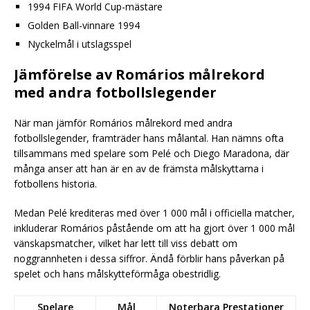
1994 FIFA World Cup-mästare
Golden Ball-vinnare 1994
Nyckelmål i utslagsspel
Jämförelse av Romários målrekord
med andra fotbollslegender
När man jämför Romários målrekord med andra
fotbollslegender, framträder hans målantal. Han nämns ofta
tillsammans med spelare som Pelé och Diego Maradona, där
många anser att han är en av de främsta målskyttarna i
fotbollens historia.
Medan Pelé krediteras med över 1 000 mål i officiella matcher,
inkluderar Romários påstående om att ha gjort över 1 000 mål
vänskapsmatcher, vilket har lett till viss debatt om
noggrannheten i dessa siffror. Ändå förblir hans påverkan på
spelet och hans målskytteförmåga obestridlig.
Spelare
Mål
Noterbara Prestationer