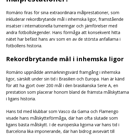
Romário firas för sina extraordinära målprestationer, som
inkluderar rekordbrytande mål i inhemska ligor, framstående
insatser i internationella turneringar och jämförelser med
andra fotbollslegender. Hans förmåga att konsekvent hitta
nätet har befäst hans arv som en av de största anfallarna i
fotbollens historia.
Rekordbrytande mål i inhemska ligor
Romário uppnådde anmärkningsvärd framgång i inhemska
ligor, särskilt under sin tid i Brasilien och Europa. Han är känd
för att ha gjort över 200 mål i den brasilianska Serie A, en
prestation som placerar honom bland de främsta målskyttarna
i ligans historia.
Hans tid med klubbar som Vasco da Gama och Flamengo
visade hans målskytteförmåga, där han ofta slutade som
ligans bästa målskytt. I de europeiska ligorna var hans tid i
Barcelona lika imponerande, där han bidrog avsevärt till