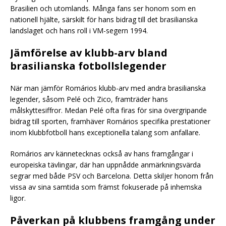
Brasilien och utomlands. Många fans ser honom som en
nationell hjälte, särskilt för hans bidrag till det brasilianska
landslaget och hans roll i VM-segern 1994.
Jämförelse av klubb-arv bland
brasilianska fotbollslegender
När man jämför Romários klubb-arv med andra brasilianska
legender, såsom Pelé och Zico, framträder hans
målskyttesiffror. Medan Pelé ofta firas för sina övergripande
bidrag till sporten, framhäver Romários specifika prestationer
inom klubbfotboll hans exceptionella talang som anfallare.
Romários arv kännetecknas också av hans framgångar i
europeiska tävlingar, där han uppnådde anmärkningsvärda
segrar med både PSV och Barcelona. Detta skiljer honom från
vissa av sina samtida som främst fokuserade på inhemska
ligor.
Påverkan på klubbens framgång under