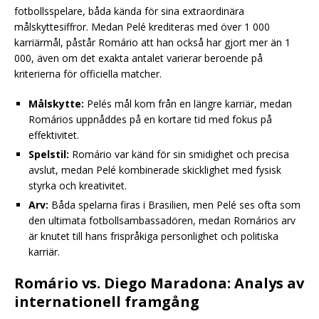
fotbollsspelare, båda kända för sina extraordinära
målskyttesiffror. Medan Pelé krediteras med över 1 000
karriärmål, påstår Romário att han också har gjort mer än 1
000, även om det exakta antalet varierar beroende på
kriterierna för officiella matcher.
Målskytte:
Pelés mål kom från en längre karriär, medan
Romários uppnåddes på en kortare tid med fokus på
effektivitet.
Spelstil:
Romário var känd för sin smidighet och precisa
avslut, medan Pelé kombinerade skicklighet med fysisk
styrka och kreativitet.
Arv:
Båda spelarna firas i Brasilien, men Pelé ses ofta som
den ultimata fotbollsambassadören, medan Romários arv
är knutet till hans frispråkiga personlighet och politiska
karriär.
Romário vs. Diego Maradona: Analys av
internationell framgång