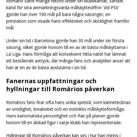
Romário satte många rekord under sin klubbkarriär, särskilt
känd för sina anmärkningsvärda målskyttesiffror. Vid PSV
gjorde han över 100 mål på bara några säsonger, en
prestation som visade hans effektivitet och skicklighet framför
mål.
Under sin tid i Barcelona gjorde han 30 mål under sin första
säsong, vilket gjorde honom till en av de bästa målskyttarna i
La Liga. Hans förmåga att konsekvent hitta nätet har lämnat
ett bestående avtryck, där många fans och analytiker anser att
han är en av de bästa avslutarna i sin tid.
Fanernas uppfattningar och
hyllningar till Romários påverkan
Romários fans firar ofta hans unika spelstil, som kännetecknas
av smidighet, kreativitet och en instinktiv målskytteförmåga.
Hans karismatiska personlighet och flair på planen gjorde
honom till en älskad figur i varje klubb han representerade.
Hyllningar till Romários påverkan kan ses i hur han minns i