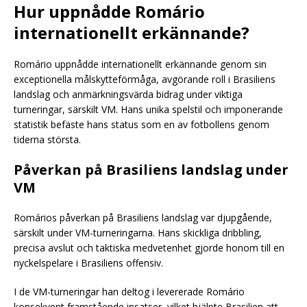
Hur uppnådde Romário
internationellt erkännande?
Romário uppnådde internationellt erkännande genom sin
exceptionella målskytteförmåga, avgörande roll i Brasiliens
landslag och anmärkningsvärda bidrag under viktiga
turneringar, särskilt VM. Hans unika spelstil och imponerande
statistik befäste hans status som en av fotbollens genom
tiderna största.
Påverkan på Brasiliens landslag under
VM
Romários påverkan på Brasiliens landslag var djupgående,
särskilt under VM-turneringarna. Hans skickliga dribbling,
precisa avslut och taktiska medvetenhet gjorde honom till en
nyckelspelare i Brasiliens offensiv.
I de VM-turneringar han deltog i levererade Romário
konsekvent framstående insatser, vilket hjälpte Brasilien att