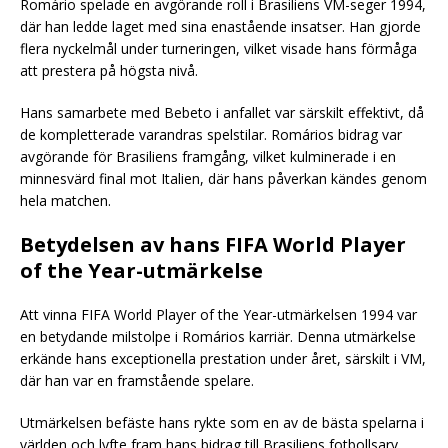
Romário spelade en avgörande roll i Brasiliens VM-seger 1994,
där han ledde laget med sina enastående insatser. Han gjorde
flera nyckelmål under turneringen, vilket visade hans förmåga
att prestera på högsta nivå.
Hans samarbete med Bebeto i anfallet var särskilt effektivt, då
de kompletterade varandras spelstilar. Romários bidrag var
avgörande för Brasiliens framgång, vilket kulminerade i en
minnesvärd final mot Italien, där hans påverkan kändes genom
hela matchen.
Betydelsen av hans FIFA World Player
of the Year-utmärkelse
Att vinna FIFA World Player of the Year-utmärkelsen 1994 var
en betydande milstolpe i Romários karriär. Denna utmärkelse
erkände hans exceptionella prestation under året, särskilt i VM,
där han var en framstående spelare.
Utmärkelsen befäste hans rykte som en av de bästa spelarna i
världen och lyfte fram hans bidrag till Brasiliens fotbollsarv.