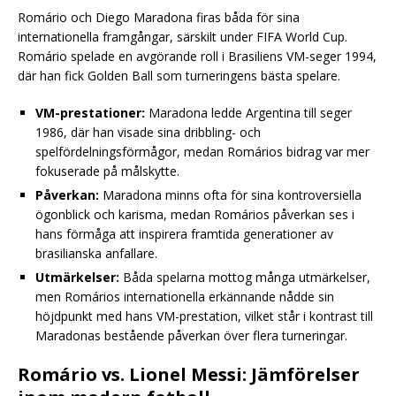
Romário och Diego Maradona firas båda för sina
internationella framgångar, särskilt under FIFA World Cup.
Romário spelade en avgörande roll i Brasiliens VM-seger 1994,
där han fick Golden Ball som turneringens bästa spelare.
VM-prestationer:
Maradona ledde Argentina till seger
1986, där han visade sina dribbling- och
spelfördelningsförmågor, medan Romários bidrag var mer
fokuserade på målskytte.
Påverkan:
Maradona minns ofta för sina kontroversiella
ögonblick och karisma, medan Romários påverkan ses i
hans förmåga att inspirera framtida generationer av
brasilianska anfallare.
Utmärkelser:
Båda spelarna mottog många utmärkelser,
men Romários internationella erkännande nådde sin
höjdpunkt med hans VM-prestation, vilket står i kontrast till
Maradonas bestående påverkan över flera turneringar.
Romário vs. Lionel Messi: Jämförelser