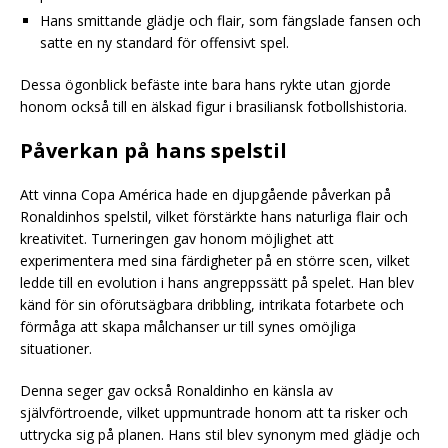
Hans smittande glädje och flair, som fängslade fansen och
satte en ny standard för offensivt spel.
Dessa ögonblick befäste inte bara hans rykte utan gjorde
honom också till en älskad figur i brasiliansk fotbollshistoria.
Påverkan på hans spelstil
Att vinna Copa América hade en djupgående påverkan på
Ronaldinhos spelstil, vilket förstärkte hans naturliga flair och
kreativitet. Turneringen gav honom möjlighet att
experimentera med sina färdigheter på en större scen, vilket
ledde till en evolution i hans angreppssätt på spelet. Han blev
känd för sin oförutsägbara dribbling, intrikata fotarbete och
förmåga att skapa målchanser ur till synes omöjliga
situationer.
Denna seger gav också Ronaldinho en känsla av
självförtroende, vilket uppmuntrade honom att ta risker och
uttrycka sig på planen. Hans stil blev synonym med glädje och