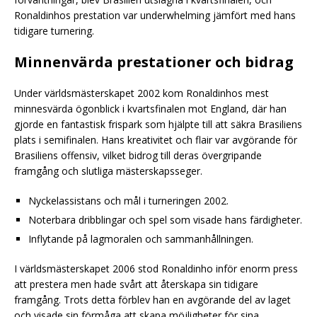
Ronaldinhos prestation var underwhelming jämfört med hans
tidigare turnering.
Minnenvärda prestationer och bidrag
Under världsmästerskapet 2002 kom Ronaldinhos mest
minnesvärda ögonblick i kvartsfinalen mot England, där han
gjorde en fantastisk frispark som hjälpte till att säkra Brasiliens
plats i semifinalen. Hans kreativitet och flair var avgörande för
Brasiliens offensiv, vilket bidrog till deras övergripande
framgång och slutliga mästerskapsseger.
Nyckelassistans och mål i turneringen 2002.
Noterbara dribblingar och spel som visade hans färdigheter.
Inflytande på lagmoralen och sammanhållningen.
I världsmästerskapet 2006 stod Ronaldinho inför enorm press
att prestera men hade svårt att återskapa sin tidigare
framgång. Trots detta förblev han en avgörande del av laget
och visade sin förmåga att skapa möjligheter för sina