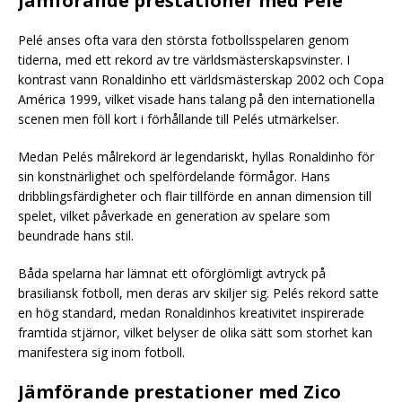
Jämförande prestationer med Pelé
Pelé anses ofta vara den största fotbollsspelaren genom
tiderna, med ett rekord av tre världsmästerskapsvinster. I
kontrast vann Ronaldinho ett världsmästerskap 2002 och Copa
América 1999, vilket visade hans talang på den internationella
scenen men föll kort i förhållande till Pelés utmärkelser.
Medan Pelés målrekord är legendariskt, hyllas Ronaldinho för
sin konstnärlighet och spelfördelande förmågor. Hans
dribblingsfärdigheter och flair tillförde en annan dimension till
spelet, vilket påverkade en generation av spelare som
beundrade hans stil.
Båda spelarna har lämnat ett oförglömligt avtryck på
brasiliansk fotboll, men deras arv skiljer sig. Pelés rekord satte
en hög standard, medan Ronaldinhos kreativitet inspirerade
framtida stjärnor, vilket belyser de olika sätt som storhet kan
manifestera sig inom fotboll.
Jämförande prestationer med Zico