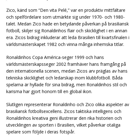
Zico, känd som “Den vita Pelé,” var en produktiv mittfältare
och spelfördelare som utmärkte sig under 1970- och 1980-
talet. Medan Zico hade en betydande påverkan på brasiliansk
fotboll, skiljer sig Ronaldinhos flair och skicklighet i en annan
era. Zicos bidrag inkluderar att leda Brasilien till kvartsfinalen i
världsmästerskapet 1982 och vinna många inhemska titlar.
Ronaldinhos Copa América-seger 1999 och hans
världsmästerskapsseger 2002 framhäver hans framgång på
den internationella scenen, medan Zicos arv präglas av hans
tekniska skicklighet och ledarskap inom klubbfotboll. Båda
spelarna är hyllade för sina bidrag, men Ronaldinhos stil och
karisma har gjort honom till en global ikon.
Slutligen representerar Ronaldinho och Zico olika aspekter av
brasiliansk fotbollsexcellens. Zicos taktiska intelligens och
Ronaldinhos kreativa geni illustrerar den rika historien och
utvecklingen av sporten i Brasilien, vilket påverkar otaliga
spelare som följde i deras fotspår.