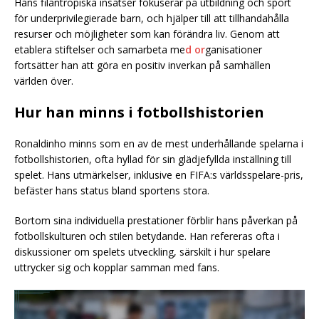
Hans filantropiska insatser fokuserar på utbildning och sport
för underprivilegierade barn, och hjälper till att tillhandahålla
resurser och möjligheter som kan förändra liv. Genom att
etablera stiftelser och samarbeta me
d or
ganisationer
fortsätter han att göra en positiv inverkan på samhällen
världen över.
Hur han minns i fotbollshistorien
Ronaldinho minns som en av de mest underhållande spelarna i
fotbollshistorien, ofta hyllad för sin glädjefyllda inställning till
spelet. Hans utmärkelser, inklusive en FIFA:s världsspelare-pris,
befäster hans status bland sportens stora.
Bortom sina individuella prestationer förblir hans påverkan på
fotbollskulturen och stilen betydande. Han refereras ofta i
diskussioner om spelets utveckling, särskilt i hur spelare
uttrycker sig och kopplar samman med fans.