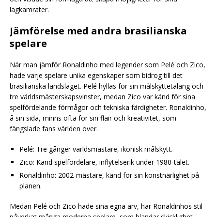
lagkamrater.
Jämförelse med andra brasilianska
spelare
När man jämför Ronaldinho med legender som Pelé och Zico,
hade varje spelare unika egenskaper som bidrog till det
brasilianska landslaget. Pelé hyllas för sin målskyttetalang och
tre världsmästerskapsvinster, medan Zico var känd för sina
spelfördelande förmågor och tekniska färdigheter. Ronaldinho,
å sin sida, minns ofta för sin flair och kreativitet, som
fängslade fans världen över.
Pelé: Tre gånger världsmästare, ikonisk målskytt.
Zico: Känd spelfördelare, inflytelserik under 1980-talet.
Ronaldinho: 2002-mästare, känd för sin konstnärlighet på
planen.
Medan Pelé och Zico hade sina egna arv, har Ronaldinhos stil
påverkat många moderna spelare, som blandar skicklighet