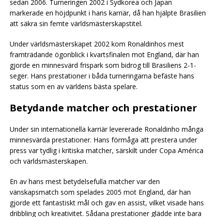
sedan 2006. Turneringen 2002 i Sydkorea och Japan
markerade en höjdpunkt i hans karriär, då han hjälpte Brasilien
att säkra sin femte världsmästerskapstitel.
Under världsmästerskapet 2002 kom Ronaldinhos mest
framträdande ögonblick i kvartsfinalen mot England, där han
gjorde en minnesvärd frispark som bidrog till Brasiliens 2-1-
seger. Hans prestationer i båda turneringarna befäste hans
status som en av världens bästa spelare.
Betydande matcher och prestationer
Under sin internationella karriär levererade Ronaldinho många
minnesvärda prestationer. Hans förmåga att prestera under
press var tydlig i kritiska matcher, särskilt under Copa América
och världsmästerskapen.
En av hans mest betydelsefulla matcher var den
vänskapsmatch som spelades 2005 mot England, där han
gjorde ett fantastiskt mål och gav en assist, vilket visade hans
dribbling och kreativitet. Sådana prestationer glädde inte bara