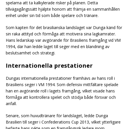
spelarna att ta kalkylerade risker på planen. Detta
tillvägagångssätt hjälpte honom att främja en sammanhållen
enhet under sin tid som både spelare och tränare.
Som kapten för det brasilianska landslaget var Dunga känd för
sin raka attityd och förmåga att motivera sina lagkamrater.
Hans ledarskap var avgörande för Brasiliens framgång vid VM
1994, där han ledde laget till seger med en blandning av
beslutsamhet och strategi.
Internationella prestationer
Dungas internationella prestationer framhävs av hans roll i
Brasiliens seger i VM 1994. Som defensiv mittfältare spelade
han en avgörande roll i lagets framgång, vilket visade hans
förmåga att kontrollera spelet och stödja både försvar och
anfall.
Senare, som huvudtränare för landslaget, ledde Dunga
Brasilien till seger i Confederations Cup 2013, vilket ytterligare
befäste hans rykte som en framgångsrik ledare inom