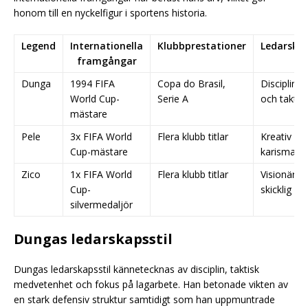
honom till en nyckelfigur i sportens historia.
Legend
Internationella
Klubbprestationer
Ledarskap
framgångar
Dunga
1994 FIFA
Copa do Brasil,
Discipline
World Cup-
Serie A
och taktis
mästare
Pele
3x FIFA World
Flera klubb titlar
Kreativ oc
Cup-mästare
karismatis
Zico
1x FIFA World
Flera klubb titlar
Visionär o
Cup-
skicklig
silvermedaljör
Dungas ledarskapsstil
Dungas ledarskapsstil kännetecknas av disciplin, taktisk
medvetenhet och fokus på lagarbete. Han betonade vikten av
en stark defensiv struktur samtidigt som han uppmuntrade