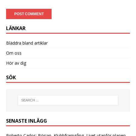
LÄNKAR
Bläddra bland artiklar
Om oss
Hör av dig
SÖK
SENASTE INLÄGG
Roberto Carlos: Början, Klubbframgång, Livet utanför planen