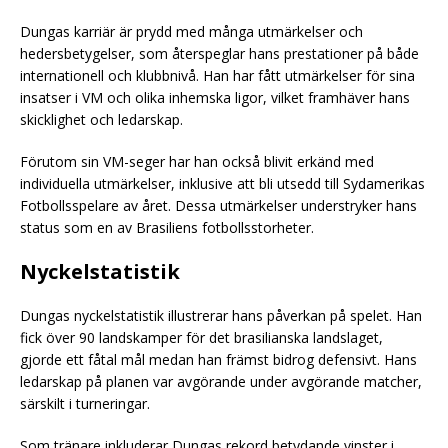
Dungas karriär är prydd med många utmärkelser och
hedersbetygelser, som återspeglar hans prestationer på både
internationell och klubbnivå. Han har fått utmärkelser för sina
insatser i VM och olika inhemska ligor, vilket framhäver hans
skicklighet och ledarskap.
Förutom sin VM-seger har han också blivit erkänd med
individuella utmärkelser, inklusive att bli utsedd till Sydamerikas
Fotbollsspelare av året. Dessa utmärkelser understryker hans
status som en av Brasiliens fotbollsstorheter.
Nyckelstatistik
Dungas nyckelstatistik illustrerar hans påverkan på spelet. Han
fick över 90 landskamper för det brasilianska landslaget,
gjorde ett fåtal mål medan han främst bidrog defensivt. Hans
ledarskap på planen var avgörande under avgörande matcher,
särskilt i turneringar.
Som tränare inkluderar Dungas rekord betydande vinster i