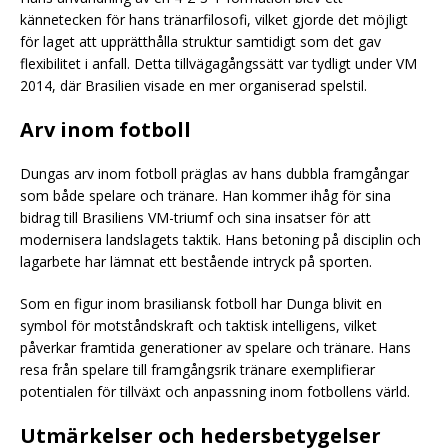
kännetecken för hans tränarfilosofi, vilket gjorde det möjligt
för laget att upprätthålla struktur samtidigt som det gav
flexibilitet i anfall. Detta tillvägagångssätt var tydligt under VM
2014, där Brasilien visade en mer organiserad spelstil.
Arv inom fotboll
Dungas arv inom fotboll präglas av hans dubbla framgångar
som både spelare och tränare. Han kommer ihåg för sina
bidrag till Brasiliens VM-triumf och sina insatser för att
modernisera landslagets taktik. Hans betoning på disciplin och
lagarbete har lämnat ett bestående intryck på sporten.
Som en figur inom brasiliansk fotboll har Dunga blivit en
symbol för motståndskraft och taktisk intelligens, vilket
påverkar framtida generationer av spelare och tränare. Hans
resa från spelare till framgångsrik tränare exemplifierar
potentialen för tillväxt och anpassning inom fotbollens värld.
Utmärkelser och hedersbetygelser