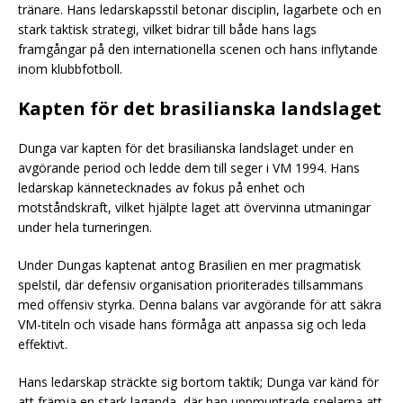
tränare. Hans ledarskapsstil betonar disciplin, lagarbete och en
stark taktisk strategi, vilket bidrar till både hans lags
framgångar på den internationella scenen och hans inflytande
inom klubbfotboll.
Kapten för det brasilianska landslaget
Dunga var kapten för det brasilianska landslaget under en
avgörande period och ledde dem till seger i VM 1994. Hans
ledarskap kännetecknades av fokus på enhet och
motståndskraft, vilket hjälpte laget att övervinna utmaningar
under hela turneringen.
Under Dungas kaptenat antog Brasilien en mer pragmatisk
spelstil, där defensiv organisation prioriterades tillsammans
med offensiv styrka. Denna balans var avgörande för att säkra
VM-titeln och visade hans förmåga att anpassa sig och leda
effektivt.
Hans ledarskap sträckte sig bortom taktik; Dunga var känd för
att främja en stark laganda, där han uppmuntrade spelarna att