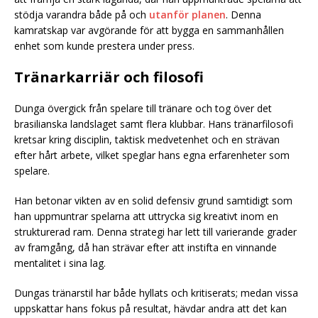
stödja varandra både på och
utanför planen
. Denna
kamratskap var avgörande för att bygga en sammanhållen
enhet som kunde prestera under press.
Tränarkarriär och filosofi
Dunga övergick från spelare till tränare och tog över det
brasilianska landslaget samt flera klubbar. Hans tränarfilosofi
kretsar kring disciplin, taktisk medvetenhet och en strävan
efter hårt arbete, vilket speglar hans egna erfarenheter som
spelare.
Han betonar vikten av en solid defensiv grund samtidigt som
han uppmuntrar spelarna att uttrycka sig kreativt inom en
strukturerad ram. Denna strategi har lett till varierande grader
av framgång, då han strävar efter att instifta en vinnande
mentalitet i sina lag.
Dungas tränarstil har både hyllats och kritiserats; medan vissa
uppskattar hans fokus på resultat, hävdar andra att det kan