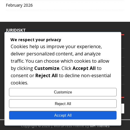
February 2026
JURIDISKT
We respect your privacy
Dataskyddspolicy
Cookies help us improve your experience,
Om oss
deliver personalized content, and analyze
traffic. You can choose which cookies to allow
Cookies och spårning
by clicking
Customize
. Click
Accept All
to
Hör av dig
consent or
Reject All
to decline non-essential
Villkor
cookies.
SÖK
Customize
Reject All
Accept All
Copyright © 2026 | WordPress Theme by
MH Themes