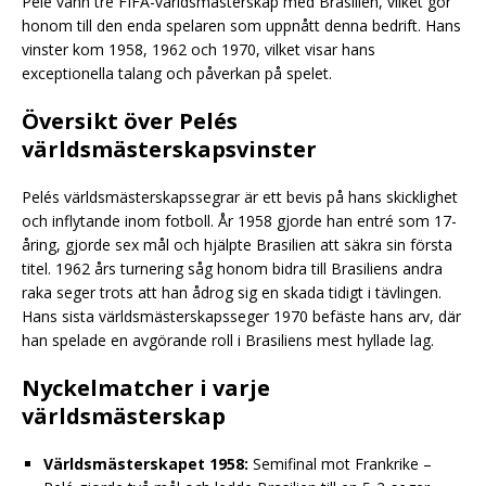
Pelé vann tre FIFA-världsmästerskap med Brasilien, vilket gör
honom till den enda spelaren som uppnått denna bedrift. Hans
vinster kom 1958, 1962 och 1970, vilket visar hans
exceptionella talang och påverkan på spelet.
Översikt över Pelés
världsmästerskapsvinster
Pelés världsmästerskapssegrar är ett bevis på hans skicklighet
och inflytande inom fotboll. År 1958 gjorde han entré som 17-
åring, gjorde sex mål och hjälpte Brasilien att säkra sin första
titel. 1962 års turnering såg honom bidra till Brasiliens andra
raka seger trots att han ådrog sig en skada tidigt i tävlingen.
Hans sista världsmästerskapsseger 1970 befäste hans arv, där
han spelade en avgörande roll i Brasiliens mest hyllade lag.
Nyckelmatcher i varje
världsmästerskap
Världsmästerskapet 1958:
Semifinal mot Frankrike –