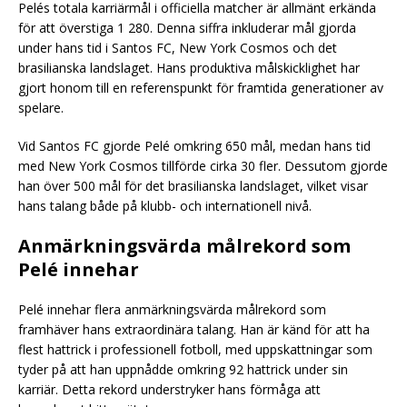
Pelés totala karriärmål i officiella matcher är allmänt erkända
för att överstiga 1 280. Denna siffra inkluderar mål gjorda
under hans tid i Santos FC, New York Cosmos och det
brasilianska landslaget. Hans produktiva målskicklighet har
gjort honom till en referenspunkt för framtida generationer av
spelare.
Vid Santos FC gjorde Pelé omkring 650 mål, medan hans tid
med New York Cosmos tillförde cirka 30 fler. Dessutom gjorde
han över 500 mål för det brasilianska landslaget, vilket visar
hans talang både på klubb- och internationell nivå.
Anmärkningsvärda målrekord som
Pelé innehar
Pelé innehar flera anmärkningsvärda målrekord som
framhäver hans extraordinära talang. Han är känd för att ha
flest hattrick i professionell fotboll, med uppskattningar som
tyder på att han uppnådde omkring 92 hattrick under sin
karriär. Detta rekord understryker hans förmåga att