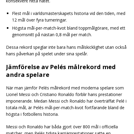
konsekvent hitta nätet.
Flest mål i världsmästerskapets historia vid den tiden, med
12 mål över fyra turneringar.
Högsta mål-per-match-kvot bland toppmålgörare, med ett
genomsnitt på nästan 0,8 mål per match.
Dessa rekord speglar inte bara hans målskicklighet utan också
hans påverkan på spelet under sina spelår.
Jämförelse av Pelés målrekord med
andra spelare
När man jämför Pelés målrekord med moderna spelare som
Lionel Messi och Cristiano Ronaldo förblir hans prestationer
imponerande. Medan Messi och Ronaldo har överträffat Pelé i
totala mål, är Pelés mål-per-match-kvot fortfarande bland de
högsta i fotbollens historia.
Messi och Ronaldo har båda gjort över 800 mål i officiella
matcher, men Pelés tidiga karriärprestationer satte en