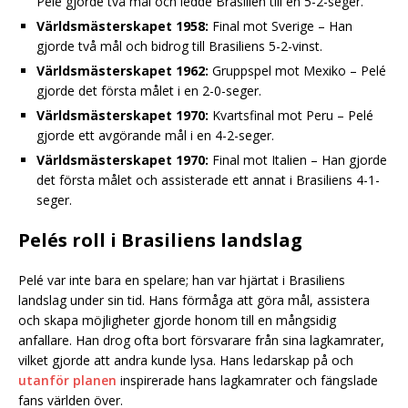
Pelé gjorde två mål och ledde Brasilien till en 5-2-seger.
Världsmästerskapet 1958:
Final mot Sverige – Han
gjorde två mål och bidrog till Brasiliens 5-2-vinst.
Världsmästerskapet 1962:
Gruppspel mot Mexiko – Pelé
gjorde det första målet i en 2-0-seger.
Världsmästerskapet 1970:
Kvartsfinal mot Peru – Pelé
gjorde ett avgörande mål i en 4-2-seger.
Världsmästerskapet 1970:
Final mot Italien – Han gjorde
det första målet och assisterade ett annat i Brasiliens 4-1-
seger.
Pelés roll i Brasiliens landslag
Pelé var inte bara en spelare; han var hjärtat i Brasiliens
landslag under sin tid. Hans förmåga att göra mål, assistera
och skapa möjligheter gjorde honom till en mångsidig
anfallare. Han drog ofta bort försvarare från sina lagkamrater,
vilket gjorde att andra kunde lysa. Hans ledarskap på och
utanför planen
inspirerade hans lagkamrater och fängslade
fans världen över.