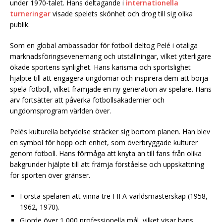
under 1970-talet. Hans deltagande i
internationella
turneringar
visade spelets skönhet och drog till sig olika
publik.
Som en global ambassadör för fotboll deltog Pelé i otaliga
marknadsföringsevenemang och utställningar, vilket ytterligare
ökade sportens synlighet. Hans karisma och sportslighet
hjälpte till att engagera ungdomar och inspirera dem att börja
spela fotboll, vilket främjade en ny generation av spelare. Hans
arv fortsätter att påverka fotbollsakademier och
ungdomsprogram världen över.
Pelés kulturella betydelse sträcker sig bortom planen. Han blev
en symbol för hopp och enhet, som överbryggade kulturer
genom fotboll. Hans förmåga att knyta an till fans från olika
bakgrunder hjälpte till att främja förståelse och uppskattning
för sporten över gränser.
Första spelaren att vinna tre FIFA-världsmästerskap (1958,
1962, 1970).
Gjorde över 1 000 professionella mål, vilket visar hans