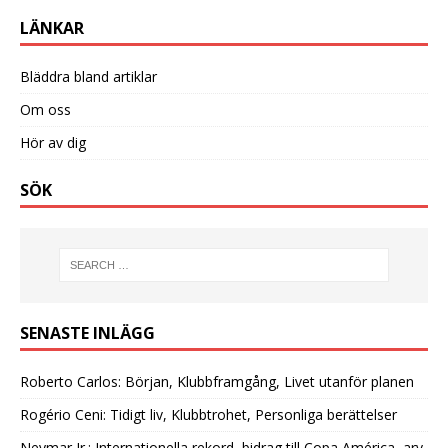
LÄNKAR
Bläddra bland artiklar
Om oss
Hör av dig
SÖK
SENASTE INLÄGG
Roberto Carlos: Början, Klubbframgång, Livet utanför planen
Rogério Ceni: Tidigt liv, Klubbtrohet, Personliga berättelser
Neymar Jr.: Internationella rekord, bidrag till Copa América, arv