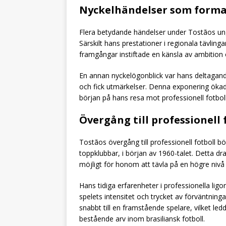
Nyckelhändelser som forma
Flera betydande händelser under Tostãos ung
Särskilt hans prestationer i regionala tävlin
framgångar instiftade en känsla av ambition
En annan nyckelögonblick var hans deltagand
och fick utmärkelser. Denna exponering ökad
början på hans resa mot professionell fotboll
Övergång till professionell 
Tostãos övergång till professionell fotboll bö
toppklubbar, i början av 1960-talet. Detta d
möjligt för honom att tävla på en högre nivå o
Hans tidiga erfarenheter i professionella ligor
spelets intensitet och trycket av förväntni
snabbt till en framstående spelare, vilket led
bestående arv inom brasiliansk fotboll.