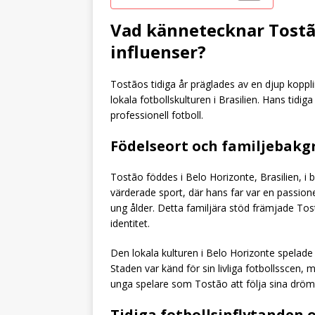
Vad kännetecknar Tostão
influenser?
Tostãos tidiga år präglades av en djup koppling
lokala fotbollskulturen i Brasilien. Hans tidi
professionell fotboll.
Födelseort och familjebakg
Tostão föddes i Belo Horizonte, Brasilien, i 
värderade sport, där hans far var en passion
ung ålder. Detta familjära stöd främjade Tostã
identitet.
Den lokala kulturen i Belo Horizonte spelade 
Staden var känd för sin livliga fotbollsscen
unga spelare som Tostão att följa sina drö
Tidiga fotbollsinflytanden 