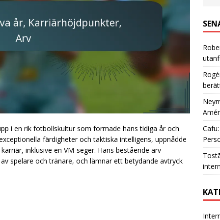
SEN
Rober
utanf
Rogér
berät
Neyma
Améri
Cafu:
upp i en rik fotbollskultur som formade hans tidiga år och
Perso
exceptionella färdigheter och taktiska intelligens, uppnådde
arriär, inklusive en VM-seger. Hans bestående arv
Tostã
r av spelare och tränare, och lämnar ett betydande avtryck
inter
KAT
Inter