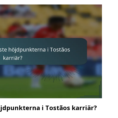
öjdpunkterna i Tostãos karriär?