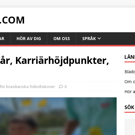
.COM
AR
HÖR AV DIG
OM OSS
SPRÅK
år, Karriärhöjdpunkter,
LÄN
Blädd
Om o
för brasilianska fotbollsikoner
0
Hör a
SÖK