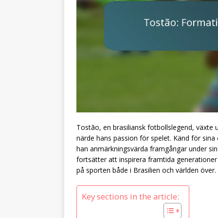
Tostão, en brasiliansk fotbollslegend, växte 
närde hans passion för spelet. Känd för sina 
han anmärkningsvärda framgångar under sin k
fortsätter att inspirera framtida generatione
på sporten både i Brasilien och världen över.
Key sections in the article: