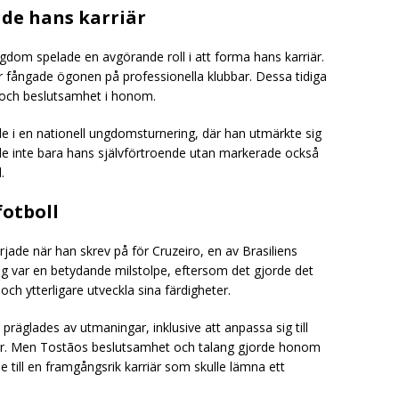
de hans karriär
dom spelade en avgörande roll i att forma hans karriär.
gar fångade ögonen på professionella klubbar. Dessa tidiga
 och beslutsamhet i honom.
e i en nationell ungdomsturnering, där han utmärkte sig
e inte bara hans självförtroende utan markerade också
.
fotboll
rjade när han skrev på för Cruzeiro, en av Brasiliens
rag var en betydande milstolpe, eftersom det gjorde det
ch ytterligare utveckla sina färdigheter.
 präglades av utmaningar, inklusive att anpassa sig till
ngar. Men Tostãos beslutsamhet och talang gjorde honom
de till en framgångsrik karriär som skulle lämna ett