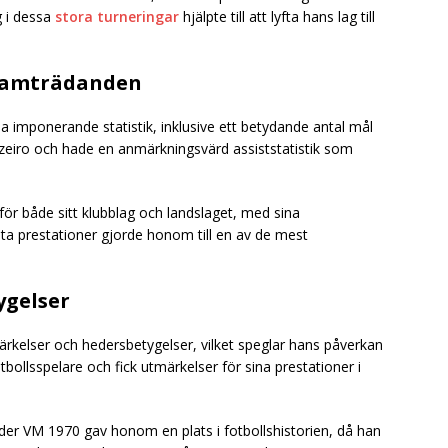
g i dessa
stora turneringar
hjälpte till att lyfta hans lag till
 framträdanden
na imponerande statistik, inklusive ett betydande antal mål
uzeiro och hade en anmärkningsvärd assiststatistik som
r både sitt klubblag och landslaget, med sina
ta prestationer gjorde honom till en av de mest
ygelser
rkelser och hedersbetygelser, vilket speglar hans påverkan
otbollsspelare och fick utmärkelser för sina prestationer i
under VM 1970 gav honom en plats i fotbollshistorien, då han