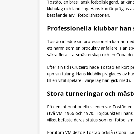
Tostão, en brasiliansk fotbollslegend, är kän
klubblag och landslag. Hans karriär präglas 
bestående arv i fotbollshistorien.
Professionella klubbar han 
Tostão inledde sin professionella karriär med
ett namn som en produktiv anfallare. Han spel
säkra flera statsmästerskap och en Copa do Br
Efter sin tid i Cruzeiro hade Tostão en kort p
upp sin talang. Hans klubbliv präglades av h
till en vital spelare i varje lag han gick med i.
Stora turneringar och mäs
På den internationella scenen var Tostão en n
i två VM: 1966 och 1970. Höjdpunkten i hans 
vilket befäste deras status som en fotbollsm
Förutom VM deltog Tostão också i Copa Libe