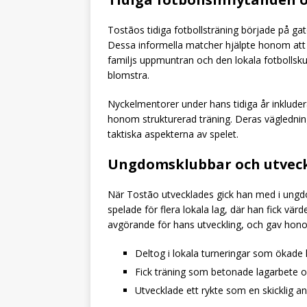
Tostãos tidiga fotbollsträning började på ga
Dessa informella matcher hjälpte honom att u
familjs uppmuntran och den lokala fotbollsku
blomstra.
Nyckelmentorer under hans tidiga år inklude
honom strukturerad träning. Deras vägledning
taktiska aspekterna av spelet.
Ungdomsklubbar och utvec
När Tostão utvecklades gick han med i ungd
spelade för flera lokala lag, där han fick vär
avgörande för hans utveckling, och gav honom
Deltog i lokala turneringar som ökade 
Fick träning som betonade lagarbete oc
Utvecklade ett rykte som en skicklig anf