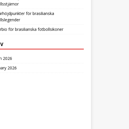
llsstjärnor
ärhöjdpunkter för brasilianska
llslegender
rbio för brasilianska fotbollsikoner
IV
h 2026
uary 2026