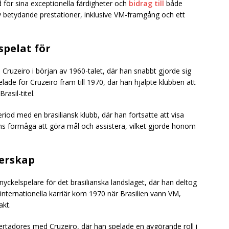
d för sina exceptionella färdigheter och
bidrag till
både
av betydande prestationer, inklusive VM-framgång och ett
spelat för
 Cruzeiro i början av 1960-talet, där han snabbt gjorde sig
ade för Cruzeiro fram till 1970, där han hjälpte klubben att
asil-titel.
eriod med en brasiliansk klubb, där han fortsatte att visa
ans förmåga att göra mål och assistera, vilket gjorde honom
terskap
yckelspelare för det brasilianska landslaget, där han deltog
internationella karriär kom 1970 när Brasilien vann VM,
akt.
rtadores med Cruzeiro, där han spelade en avgörande roll i