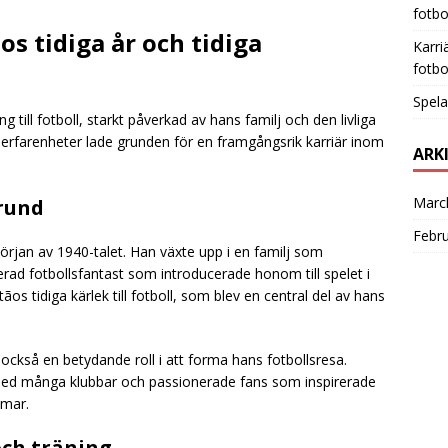
fotbo
s tidiga år och tidiga
Karri
fotbo
Spela
 till fotboll, starkt påverkad av hans familj och den livliga
ga erfarenheter lade grunden för en framgångsrik karriär inom
ARK
Marc
rund
Febr
början av 1940-talet. Han växte upp i en familj som
erad fotbollsfantast som introducerade honom till spelet i
os tidiga kärlek till fotboll, som blev en central del av hans
också en betydande roll i att forma hans fotbollsresa.
, med många klubbar och passionerade fans som inspirerade
mmar.
och träning