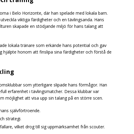
torna i Belo Horizonte, där han spelade med lokala barn.
tveckla viktiga färdigheter och en tävlingsanda. Hans
lturen skapade en stödjande miljö för hans talang att
rade lokala tränare som erkände hans potential och gav
 hjälpte honom att finslipa sina färdigheter och förstå de
kling
omsklubbar som ytterligare slipade hans förmågor. Han
defull erfarenhet i tävlingsmatcher. Dessa klubbar var
 möjlighet att visa upp sin talang på en större scen.
hans självförtroende.
h strategi.
allare, vilket drog till sig uppmärksamhet från scouter.