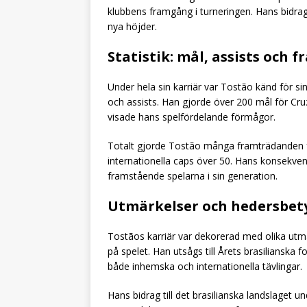
klubbens framgång i turneringen. Hans bidra
nya höjder.
Statistik: mål, assists och
Under hela sin karriär var Tostão känd för si
och assists. Han gjorde över 200 mål för Cr
visade hans spelfördelande förmågor.
Totalt gjorde Tostão många framträdanden fö
internationella caps över 50. Hans konsekven
framstående spelarna i sin generation.
Utmärkelser och hedersbet
Tostãos karriär var dekorerad med olika utmä
på spelet. Han utsågs till Årets brasilianska f
både inhemska och internationella tävlingar.
Hans bidrag till det brasilianska landslaget 