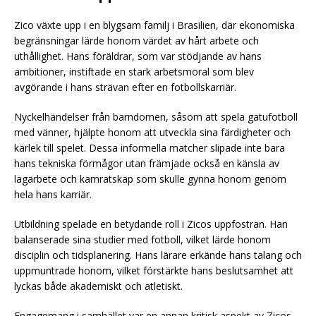
Zico växte upp i en blygsam familj i Brasilien, där ekonomiska
begränsningar lärde honom värdet av hårt arbete och
uthållighet. Hans föräldrar, som var stödjande av hans
ambitioner, instiftade en stark arbetsmoral som blev
avgörande i hans strävan efter en fotbollskarriär.
Nyckelhändelser från barndomen, såsom att spela gatufotboll
med vänner, hjälpte honom att utveckla sina färdigheter och
kärlek till spelet. Dessa informella matcher slipade inte bara
hans tekniska förmågor utan främjade också en känsla av
lagarbete och kamratskap som skulle gynna honom genom
hela hans karriär.
Utbildning spelade en betydande roll i Zicos uppfostran. Han
balanserade sina studier med fotboll, vilket lärde honom
disciplin och tidsplanering. Hans lärare erkände hans talang och
uppmuntrade honom, vilket förstärkte hans beslutsamhet att
lyckas både akademiskt och atletiskt.
Engagemang i samhället var en annan kritisk aspekt av Zicos