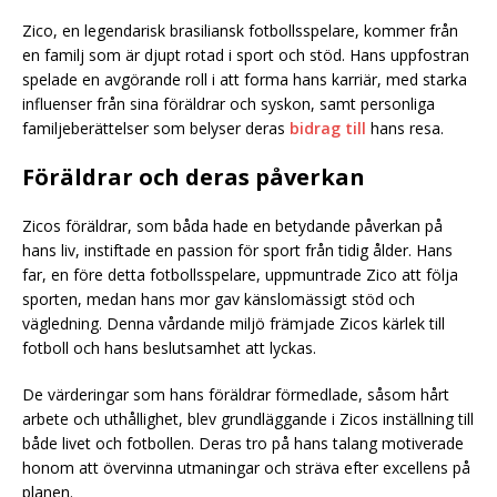
Zico, en legendarisk brasiliansk fotbollsspelare, kommer från
en familj som är djupt rotad i sport och stöd. Hans uppfostran
spelade en avgörande roll i att forma hans karriär, med starka
influenser från sina föräldrar och syskon, samt personliga
familjeberättelser som belyser deras
bidrag till
hans resa.
Föräldrar och deras påverkan
Zicos föräldrar, som båda hade en betydande påverkan på
hans liv, instiftade en passion för sport från tidig ålder. Hans
far, en före detta fotbollsspelare, uppmuntrade Zico att följa
sporten, medan hans mor gav känslomässigt stöd och
vägledning. Denna vårdande miljö främjade Zicos kärlek till
fotboll och hans beslutsamhet att lyckas.
De värderingar som hans föräldrar förmedlade, såsom hårt
arbete och uthållighet, blev grundläggande i Zicos inställning till
både livet och fotbollen. Deras tro på hans talang motiverade
honom att övervinna utmaningar och sträva efter excellens på
planen.