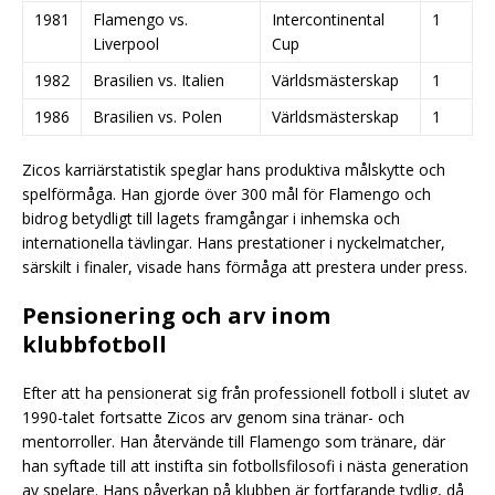
1981
Flamengo vs.
Intercontinental
1
Liverpool
Cup
1982
Brasilien vs. Italien
Världsmästerskap
1
1986
Brasilien vs. Polen
Världsmästerskap
1
Zicos karriärstatistik speglar hans produktiva målskytte och
spelförmåga. Han gjorde över 300 mål för Flamengo och
bidrog betydligt till lagets framgångar i inhemska och
internationella tävlingar. Hans prestationer i nyckelmatcher,
särskilt i finaler, visade hans förmåga att prestera under press.
Pensionering och arv inom
klubbfotboll
Efter att ha pensionerat sig från professionell fotboll i slutet av
1990-talet fortsatte Zicos arv genom sina tränar- och
mentorroller. Han återvände till Flamengo som tränare, där
han syftade till att instifta sin fotbollsfilosofi i nästa generation
av spelare. Hans påverkan på klubben är fortfarande tydlig, då