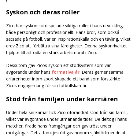
Syskon och deras roller
Zico har syskon som spelade viktiga roller i hans utveckling,
både personligt och professionellt. Hans bror, som också
satsade på fotboll, var en inspirationskälla och en tävling, vilket
drev Zico att förbättra sina färdigheter. Denna syskonrivalitet
hjälpte till att odla en stark arbetsmoral i Zico.
Dessutom gav Zicos syskon ett stödsystem som var
avgörande under hans
formativa år
. Deras gemensamma
erfarenheter inom sport skapade ett band som förstärkte
Zicos engagemang för sin fotbollskarriär.
Stöd från familjen under karriären
Under hela sin karriär fick Zico oförändrat stöd från sin familj,
vilket var avgörande under utmanande tider. De deltog i hans
matcher, firade hans framgångar och gav tröst under
motgångar. Detta familjestöd gav honom självförtroende att