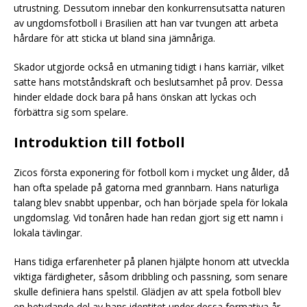
utrustning. Dessutom innebar den konkurrensutsatta naturen
av ungdomsfotboll i Brasilien att han var tvungen att arbeta
hårdare för att sticka ut bland sina jämnåriga.
Skador utgjorde också en utmaning tidigt i hans karriär, vilket
satte hans motståndskraft och beslutsamhet på prov. Dessa
hinder eldade dock bara på hans önskan att lyckas och
förbättra sig som spelare.
Introduktion till fotboll
Zicos första exponering för fotboll kom i mycket ung ålder, då
han ofta spelade på gatorna med grannbarn. Hans naturliga
talang blev snabbt uppenbar, och han började spela för lokala
ungdomslag. Vid tonåren hade han redan gjort sig ett namn i
lokala tävlingar.
Hans tidiga erfarenheter på planen hjälpte honom att utveckla
viktiga färdigheter, såsom dribbling och passning, som senare
skulle definiera hans spelstil. Glädjen av att spela fotboll blev
en betydande del av hans identitet under dessa formativa år.