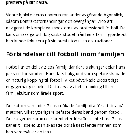
prestera på sitt bästa.
Vidare hjälpte deras uppmuntran under avgörande ögonblick,
såsom kontraktsförhandlingar och övergångar, Zico att
navigera i de komplexa aspekterna av professionell fotboll. Det
känslomässiga och logistiska stödet från hans familj gjorde att
han kunde fokusera på sin prestation utan distraktioner.
Förbindelser till fotboll inom familjen
Fotboll är en del av Zicos familj, där flera släktingar delar hans
passion för sporten. Hans fars bakgrund som spelare skapade
en naturlig koppling till fotboll, vilket påverkade Zicos tidiga
engagemang i spelet. Detta arv av atletism bidrog till en
familjekultur som firade sport.
Dessutom samlades Zicos utökade familj ofta för att titta på
matcher, vilket ytterligare befäste deras band genom fotboll.
Dessa gemensamma erfarenheter förstärkte inte bara Zicos
kärlek till spelet utan skapade också bestående minnen som
han värdesätter än idag.