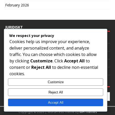
February 2026
JURIDISKT
We respect your privacy
Dataskyddspolicy
Cookies help us improve your experience,
Om oss
deliver personalized content, and analyze
traffic. You can choose which cookies to allow
Cookies och spårning
by clicking
Customize
. Click
Accept All
to
Hör av dig
consent or
Reject All
to decline non-essential
Villkor
cookies.
SÖK
Customize
Reject All
Accept All
Copyright © 2026 | WordPress Theme by
MH Themes