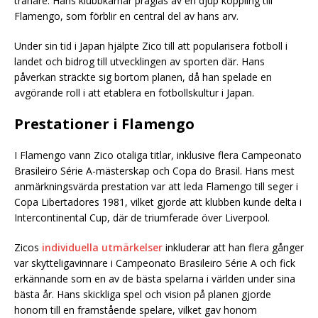
tränare. Hans klubbkarriär präglas av en djup koppling till
Flamengo, som förblir en central del av hans arv.
Under sin tid i Japan hjälpte Zico till att popularisera fotboll i
landet och bidrog till utvecklingen av sporten där. Hans
påverkan sträckte sig bortom planen, då han spelade en
avgörande roll i att etablera en fotbollskultur i Japan.
Prestationer i Flamengo
I Flamengo vann Zico otaliga titlar, inklusive flera Campeonato
Brasileiro Série A-mästerskap och Copa do Brasil. Hans mest
anmärkningsvärda prestation var att leda Flamengo till seger i
Copa Libertadores 1981, vilket gjorde att klubben kunde delta i
Intercontinental Cup, där de triumferade över Liverpool.
Zicos
individuella utmärkelser
inkluderar att han flera gånger
var skytteligavinnare i Campeonato Brasileiro Série A och fick
erkännande som en av de bästa spelarna i världen under sina
bästa år. Hans skickliga spel och vision på planen gjorde
honom till en framstående spelare, vilket gav honom