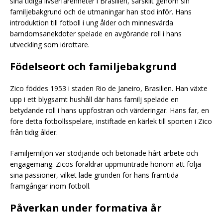
sina tidiga livserfarenheter i Brasilien, särskilt genom sin
familjebakgrund och de utmaningar han stod inför. Hans
introduktion till fotboll i ung ålder och minnesvärda
barndomsanekdoter spelade en avgörande roll i hans
utveckling som idrottare.
Födelseort och familjebakgrund
Zico föddes 1953 i staden Rio de Janeiro, Brasilien. Han växte
upp i ett blygsamt hushåll där hans familj spelade en
betydande roll i hans uppfostran och värderingar. Hans far, en
före detta fotbollsspelare, instiftade en kärlek till sporten i Zico
från tidig ålder.
Familjemiljön var stödjande och betonade hårt arbete och
engagemang. Zicos föräldrar uppmuntrade honom att följa
sina passioner, vilket lade grunden för hans framtida
framgångar inom fotboll.
Påverkan under formativa år